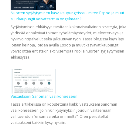
Nuorten syrjäytyminen kasvukaupungeissa – miten Espoo ja muut
suurkaupungit voivat tarttua ongelmaan?
Syrjäytymisen ehkäisyyn tarvitaan kokonaisvaltainen strategia, joka
yhdistää ennakoivat toimet, työelämäyhteydet, mielenterveys- ja
hyvinvointipalvelut sekä jalkautuvan työn. Tässä blogissa käyn läpi
joitain keinoja, joiden avulla Espoo ja muut kasvavat kaupungit
voivat ottaa entistäkin aktiivisempaa roolia nuorten syrjäytymisen
ehkäisyssä.
Vastaukseni Sanoman vaalikoneeseen
Tässä artikkelissa on koostettuna kaikki vastaukseni Sanoman
vaalikoneeseen. Joihinkin kysymyksiin jouduin valitsemaan
vaihtoehdon ”ei samaa eikä eri mieltä”. Olen perustellut
vastaukseni kaikkiin kysymyksiin.