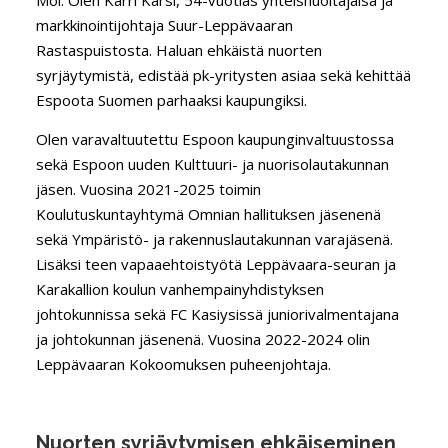
Moi. Olen Karri Karsi, 54-vuotias yhteishuoltajaisä ja
markkinointijohtaja Suur-Leppävaaran
Rastaspuistosta. Haluan ehkäistä nuorten
syrjäytymistä, edistää pk-yritysten asiaa sekä kehittää
Espoota Suomen parhaaksi kaupungiksi.
Olen varavaltuutettu Espoon kaupunginvaltuustossa
sekä Espoon uuden Kulttuuri- ja nuorisolautakunnan
jäsen. Vuosina 2021-2025 toimin
Koulutuskuntayhtymä Omnian hallituksen jäsenenä
sekä Ympäristö- ja rakennuslautakunnan varajäsenä.
Lisäksi teen vapaaehtoistyötä Leppävaara-seuran ja
Karakallion koulun vanhempainyhdistyksen
johtokunnissa sekä FC Kasiysissä juniorivalmentajana
ja johtokunnan jäsenenä. Vuosina 2022-2024 olin
Leppävaaran Kokoomuksen puheenjohtaja.
Nuorten syrjäytymisen ehkäiseminen