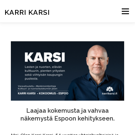
Siirry
sisältöön
KARRI KARSI
Valikko
ETUSIVU
ARTIKKELIT
KUKA ON KARRI?
TEEMAT KUNTAVAALEISSA
KOKEMUKSIA
BRIEFLY IN ENGLISH
Laajaa kokemusta ja vahvaa
näkemystä Espoon kehitykseen.