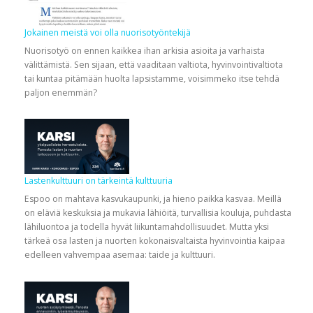
Jokainen meistä voi olla nuorisotyöntekijä
Nuorisotyö on ennen kaikkea ihan arkisia asioita ja varhaista
välittämistä. Sen sijaan, että vaaditaan valtiota, hyvinvointivaltiota
tai kuntaa pitämään huolta lapsistamme, voisimmeko itse tehdä
paljon enemmän?
Lastenkulttuuri on tärkeintä kulttuuria
Espoo on mahtava kasvukaupunki, ja hieno paikka kasvaa. Meillä
on eläviä keskuksia ja mukavia lähiöitä, turvallisia kouluja, puhdasta
lähiluontoa ja todella hyvät liikuntamahdollisuudet. Mutta yksi
tärkeä osa lasten ja nuorten kokonaisvaltaista hyvinvointia kaipaa
edelleen vahvempaa asemaa: taide ja kulttuuri.