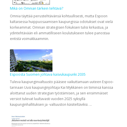
Mikä on Omnian tärkein tehtävä?
Omnia täyttää perustehtävänsä kohtuullisesti, mutta Espoon
kaltaisessa huippuosaamisen kaupungissa odotukset ovat vielä
korkeammat. Omnian strategisen fokuksen tulisi kirkastua, ja
ydintehtävään eli ammatilliseen koulutukseen tulee panostaa
entistä voimakkaammin.
Espoosta Suomen johtava kasvukaupunki 2035
Tuleva kaupunginvaltuusto pääsee vaikuttamaan uuteen Espoo-
tarinaan Uusi kaupunginjohtaja Kai Mykkänen on tiiminsä kanssa
aloittanut uuden strategian työstämisen, ja sen ensimmäiset
versiot tulevat luultavasti vuoden 2025 syksyllä
kaupunginhallituksen ja -valtuuston käsiteltäviksi. …