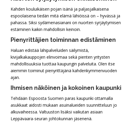
Kahden kouluikäisen pojan isänä ja paljasjalkaisena
espoolaisena tiedän mitä elämä lähiöissä on – hyvässä ja
pahassa. Siksi sydämenasianani on nuorten syrjäytymisen
estäminen kaikin mahdollisin keinoin.
Pienyrittäjien toiminnan edistäminen
Haluan edistää lähipalveluiden säilymistä,
kivijalkakauppojen elinvoimaa sekä pienten yritysten
mahdollisuuksia tuottaa kaupungin palveluita. Olen itse
aiemmin toiminut pienyrittäjänä kahdenkymmenvuoden
ajan.
Ihmisen näköinen ja kokoinen kaupunki
Tehdään Espoosta Suomen paras kaupunki ottamalla
asukkaat aidosti mukaan asuinalueiden suunnitteluun jo
alkuvaiheessa. Valtuuston lisäksi vaikutan asiaan
Leppävaara-seuran johtokunnan jäsenenä.