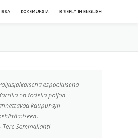
ISSA
KOKEMUKSIA
BRIEFLY IN ENGLISH
Paljasjalkaisena espoolaisena
Karrilla on todella paljon
annettavaa kaupungin
kehittämiseen.
– Tere Sammallahti