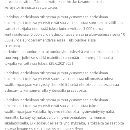
ei voida selvittää. Tämä ei kuitenkaan koske tavanomaisesta
keräystoiminnasta saatua tukea.
Ehdokas, ehdokkaan tukiryhmä ja muu yksinomaan ehdokkaan
tukemiseksi toimiva yhteisö eivät saa vastaanottaa suoraan tai välillisesti
samalta tukijalta enempää tukea kuin arvoltaan 3 000 euroa
kuntavaaleissa, 6 000 euroa eduskuntavaaleissa ja aluevaaleissa sekä 10
000 euroa europarlamenttivaaleissa. Tuki puoluelaissa
(10/1969)
tarkoitetulta puolueelta tai puolueyhdistykseltä voi kuitenkin olla tätä
suurempi, jollei se sisällä mainittua rahamäärää enempää muulta
tukijalta välitettävää tukea. (29.6.2021/651)
Ehdokas, ehdokkaan tukiryhmä ja muu yksinomaan ehdokkaan
tukemiseksi toimiva yhteisö saavat vastaanottaa ulkomaista tukea
vaalikampanjaan vain yksityishenkilöiltä sekä ehdokkaan aatesuuntaa
edustavilta kansainvälisiltä yhteisöiltä ja säätiöiltä.
Ehdokas, ehdokkaan tukiryhmä ja muu yksinomaan ehdokkaan
tukemiseksi toimiva yhteisö eivät saa vastaanottaa tukea
vaalikampanjaan valtiolta, hyvinvointialueelta, hyvinvointiyhtymältä,
kunnalta, kuntayhtymältä, valtion, hyvinvointialueen tai kunnan
liikelaitokselta, julkisoikeudelliselta yhdistykseltä, laitokselta tai säätiöltä
eivätkä kirjanpitolain (1336/1997) 1 luvun 5 §:ssä