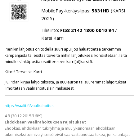
MobilePay-keräyslipas:
5831HD
(KARSI
2025)
Tilisiirto:
FI58 2142 1800 0010 94
/
Karsi Karri
Pienikin lahjoitus on todella suuri apu! Jos haluat tietää tarkemmin
kampanjasta tai esittää toiveita mihin lahjoituksesi kohdistetaan, laita
minulle sähköpostia osoitteeseen karri[at]karsi.fi.
Kiitos! Terveisin Karri
JK. Pidän kirjaa lahjoituksista, ja 800 euron tai suuremmat lahjoitukset
ilmoitetaan vaalirahoituslain mukaisesti.
https://vaalit.fi/vaalirahoitus
4 § (30.12.2015/1689)
Ehdokkaan vaalirahoituksen rajoitukset
Ehdokas, ehdokkaan tukiryhmä ja muu yksinomaan ehdokkaan
tukemiseksi toimiva yhteisö eivät saa vastaanottaa tukea, jonka antajaa