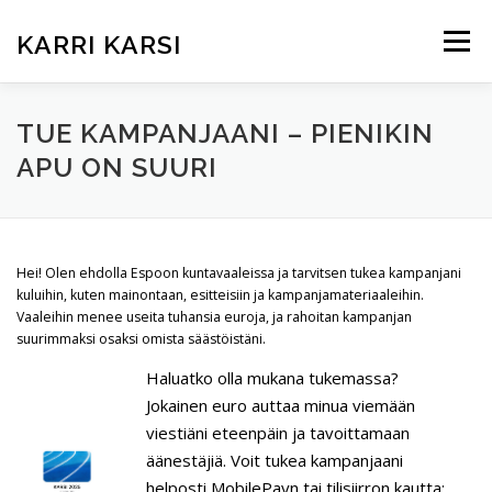
Siirry
sisältöön
KARRI KARSI
Valikko
ETUSIVU
ARTIKKELIT
KUKA ON KARRI?
TUE KAMPANJAANI – PIENIKIN
APU ON SUURI
TEEMAT KUNTAVAALEISSA
KOKEMUKSIA
Hei! Olen ehdolla Espoon kuntavaaleissa ja tarvitsen tukea kampanjani
BRIEFLY IN ENGLISH
kuluihin, kuten mainontaan, esitteisiin ja kampanjamateriaaleihin.
Vaaleihin menee useita tuhansia euroja, ja rahoitan kampanjan
suurimmaksi osaksi omista säästöistäni.
Haluatko olla mukana tukemassa?
Jokainen euro auttaa minua viemään
viestiäni eteenpäin ja tavoittamaan
äänestäjiä. Voit tukea kampanjaani
helposti MobilePayn tai tilisiirron kautta: