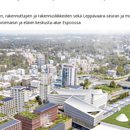
den, rakennuttajien ja rakennusliikkeiden sekä Leppävaara-seuran ja mu
invoimaisin ja elävin keskusta-alue Espoossa.