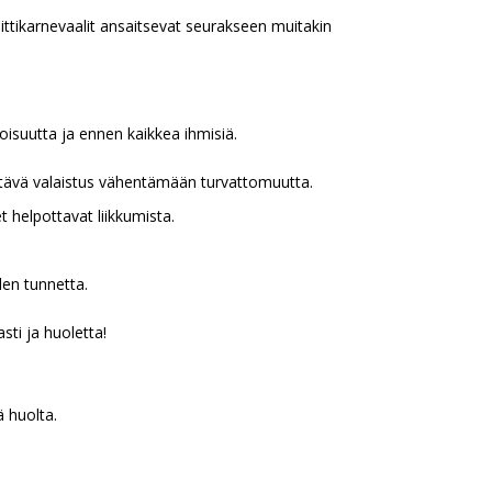
ittikarnevaalit ansaitsevat seurakseen muitakin
loisuutta ja ennen kaikkea ihmisiä.
riittävä valaistus vähentämään turvattomuutta.
 helpottavat liikkumista.
den tunnetta.
sti ja huoletta!
ä huolta.