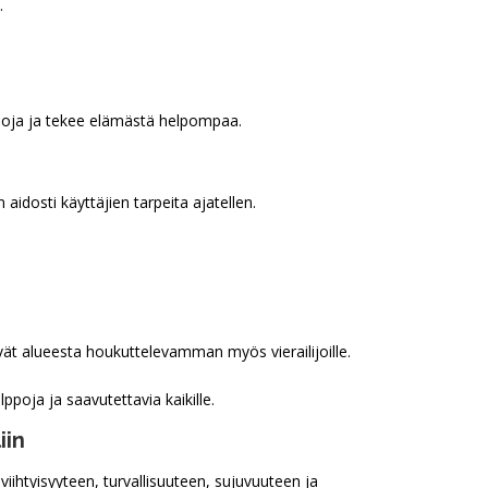
.
ermoja ja tekee elämästä helpompaa.
 aidosti käyttäjien tarpeita ajatellen.
vät alueesta houkuttelevamman myös vierailijoille.
ppoja ja saavutettavia kaikille.
iin
ihtyisyyteen, turvallisuuteen, sujuvuuteen ja