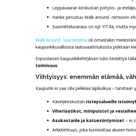
Leppävaaran keskustan pohjois- ja eteläpuol
Hanke perustuu Walk around -nimiseen ehdo
Suunnitteluvaraus on nyt YIT:llä, mutta m
Walk Around -suunnitelma
oli omastakin mielestäni 
kaupunkikuvallisista laatuvaatimuksista pidetään kii
Espoolaisen kaupunkikehityksen tulisi keskittyä täl
toimivuus
.
Viihtyisyys: enemmän elämää, väh
Kaupunki ei saa olla pelkkää läpikulkua – tarvitaan 
Kävelykeskustan
risteysalueille istuinr
Viherlaatikot, minipuistot ja vesiaihe
Asukastaide ja katuesiintymiset
– ei s
Arkkitehtuuri, joka kunnioittaa alueen hist