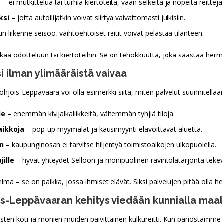
e
– ei mutkittelua tai turhia kiertoteitä, vaan selkeitä ja nopeita reittejä
ksi
– jotta autoilijatkin voivat siirtyä vaivattomasti julkisiin.
n liikenne seisoo, vaihtoehtoiset reitit voivat pelastaa tilanteen.
 aikaa odotteluun tai kiertoteihin. Se on tehokkuutta, joka säästää h
si ilman ylimääräistä vaivaa
ohjois-Leppävaara voi olla esimerkki siitä, miten palvelut suunnitellaan
le
– enemmän kivijalkaliikkeitä, vähemmän tyhjiä tiloja.
aikkoja
– pop-up-myymälät ja kausimyynti elävöittävät aluetta.
in
– kaupunginosan ei tarvitse hiljentyä toimistoaikojen ulkopuolella.
jille
– hyvät yhteydet Selloon ja monipuolinen ravintolatarjonta teke
ma – se on paikka, jossa ihmiset elävät. Siksi palvelujen pitää olla hel
s-Leppävaaran kehitys viedään kunnialla maal
ten koti ja monien muiden päivittäinen kulkureitti. Kun panostamme vi