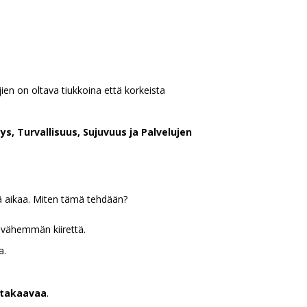
jien on oltava tiukkoina että korkeista
yys, Turvallisuus, Sujuvuus ja Palvelujen
tää aikaa. Miten tämä tehdään?
ähemmän kiirettä.
a.
ittakaavaa
.