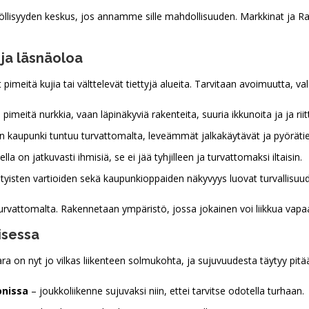
söllisyyden keskus, jos annamme sille mahdollisuuden. Markkinat ja Ra
ä ja läsnäoloa
pimeitä kujia tai välttelevät tiettyjä alueita. Tarvitaan avoimuutta, va
a pimeitä nurkkia, vaan läpinäkyviä rakenteita, suuria ikkunoita ja ja 
 kaupunki tuntuu turvattomalta, leveämmät jalkakäytävät ja pyörätiet
lla on jatkuvasti ihmisiä, se ei jää tyhjilleen ja turvattomaksi iltaisin.
ksityisten vartioiden sekä kaupunkioppaiden näkyvyys luovat turvallisuu
urvattomalta. Rakennetaan ympäristö, jossa jokainen voi liikkua vapaa
isessa
ra on nyt jo vilkas liikenteen solmukohta, ja sujuvuudesta täytyy pitä
onissa
– joukkoliikenne sujuvaksi niin, ettei tarvitse odotella turhaan.