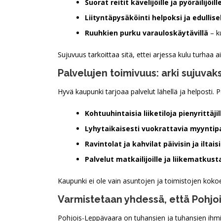
Suorat reitit kävelijöille ja pyöräilijöill
Liityntäpysäköinti helpoksi ja edullise
Ruuhkien purku varauloskäytävillä
– ku
Sujuvuus tarkoittaa sitä, ettei arjessa kulu turhaa
Palvelujen toimivuus: arki sujuvak
Hyvä kaupunki tarjoaa palvelut lähellä ja helposti. P
Kohtuuhintaisia liiketiloja pienyrittäjil
Lyhytaikaisesti vuokrattavia myyntip
Ravintolat ja kahvilat päivisin ja iltais
Palvelut matkailijoille ja liikematkusta
Kaupunki ei ole vain asuntojen ja toimistojen kokoel
Varmistetaan yhdessä, että Pohjoi
Pohjois-Leppävaara on tuhansien ja tuhansien ihmis