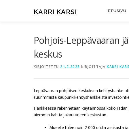
Siirry
sisältöön
KARRI KARSI
ETUSIVU
Pohjois-Leppävaaran jä
keskus
KIRJOITETTU
21.2.2025
KIRJOITTAJA
KARRI KARS
Leppävaaran pohjoisen keskuksen kehityshanke ott
suurimmista kaupunkikehityshankkeista investointi
Hankkeessa rakennetaan käytännössä koko radan po
aiemmin kahtia jakautuneen keskustan.
Alueelle tulee noin 2 000 uutta asukasta ja