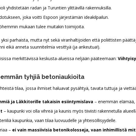
i yhdistetään radan ja Turuntien ylittävillä rakennuksilla.
tukseen, joka voitti Espoon järjestämän ideakilpailun.
yöhemmin mukaan tulee muitakin toimijoita.
yksi parhaista, mutta nyt sekä viranhaltijoiden että poliittisten päättä
nni eikä anneta suunnitelmia vesittyä (ja ankeutua!).
laisissa merkittävissä keskusta-alueissa neljään pääteemaan:
Viihtyis
emmän tyhjiä betoniaukioita
yhteistä tilaa, jossa ihmiset haluavat pysähtyä, tavata tuttuja ja viet
yhmiä ja Läkkitorille takaisin esiintymislava
– enemmän elämää, v
et
– kaupunki voi olla vihreä ja kaunis myös tiiviisti rakennetulla alueell
teriiliä kaupunkia, vaan tilaa luovuudelle ja yhteisöllisyydelle.
oriaa –
ei vain massiivisia betonikolosseja, vaan inhimillistä m