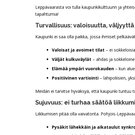
Leppävaarasta voi tulla kaupunkikulttuurin ja yhtei
tapahtumia!
Turvallisuus: valoisuutta, väljyytt
Kaupunki ei saa olla paikka, jossa ihmiset pelkäävät 
Valoisat ja avoimet tilat
– ei sokkeloisi
Väljät kulkuväylät
– ahdas ja sokkeloinen
Elämää ympäri vuorokauden
– kun aluee
Positiivinen vartiointi
– lähipoliisien, y
Meidän ei tarvitse hyväksyä, että kaupunki tuntuu t
Sujuvuus: ei turhaa säätöä liikkum
Liikkumisen pitää olla vaivatonta. Pohjois-Leppävaa
Pysäkit lähekkäin ja aikataulut synkr