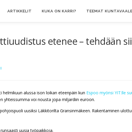
ARTIKKELIT
KUKA ON KARRI?
TEEMAT KUNTAVAALE
ttiuudistus etenee – tehdään si
I
i helmikuun alussa ison loikan eteenpäin kun
Espoo myönsi YIT:lle su
en yhteissumma voi nousta jopa miljardiin euroon.
hjoispuoli uusiksi Läkkitorilta Gransinmäkeen. Rakentaminen ulottuu
 runsaasti uusia työpaikkoja.