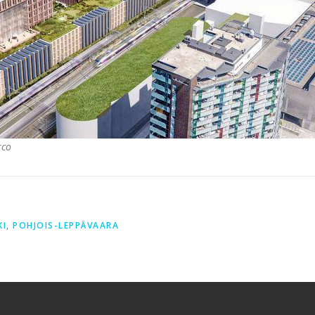
rco
KI
,
POHJOIS-LEPPÄVAARA
Copyright © 2026 Karri Karsi
–
OnePress
teeman luonut FameTheme