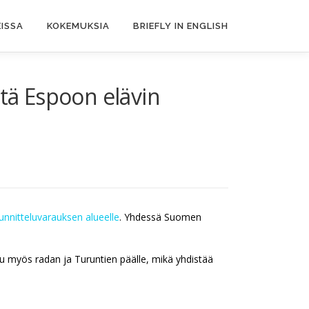
ISSA
KOKEMUKSIA
BRIEFLY IN ENGLISH
itä Espoon elävin
unnitteluvarauksen alueelle
. Yhdessä Suomen
 myös radan ja Turuntien päälle, mikä yhdistää