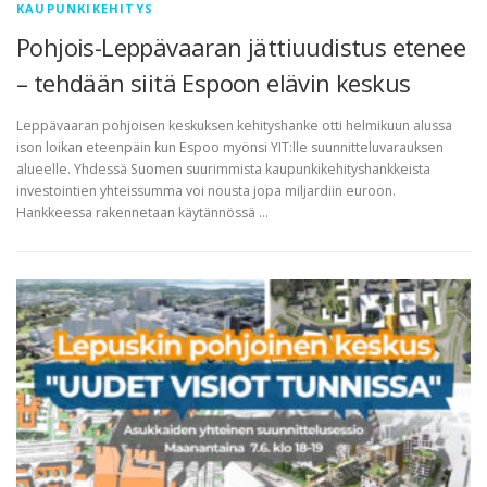
KAUPUNKIKEHITYS
Pohjois-Leppävaaran jättiuudistus etenee
– tehdään siitä Espoon elävin keskus
Leppävaaran pohjoisen keskuksen kehityshanke otti helmikuun alussa
ison loikan eteenpäin kun Espoo myönsi YIT:lle suunnitteluvarauksen
alueelle. Yhdessä Suomen suurimmista kaupunkikehityshankkeista
investointien yhteissumma voi nousta jopa miljardiin euroon.
Hankkeessa rakennetaan käytännössä …