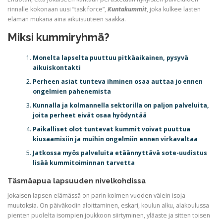
rinnalle kokonaan uusi ”task force”,
Kuntakummit
, joka kulkee lasten
elämän mukana aina aikuisuuteen saakka.
Miksi kummiryhmä?
Monelta lapselta puuttuu pitkäaikainen, pysyvä
aikuiskontakti
Perheen asiat tunteva ihminen osaa auttaa jo ennen
ongelmien pahenemista
Kunnalla ja kolmannella sektorilla on paljon palveluita,
joita perheet eivät osaa hyödyntää
Paikalliset olot tuntevat kummit voivat puuttua
kiusaamisiin ja muihin ongelmiin ennen virkavaltaa
Jatkossa myös palveluita etäännyttävä sote-uudistus
lisää kummitoiminnan tarvetta
Täsmäapua lapsuuden nivelkohdissa
Jokaisen lapsen elämässä on parin kolmen vuoden välein isoja
muutoksia. On päiväkodin aloittaminen, eskari, koulun alku, alakoulussa
pienten puolelta isompien joukkoon siirtyminen, yläaste ja sitten toisen