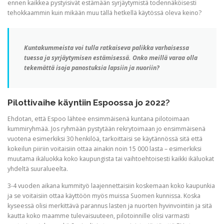
ennen kaikkea pystyisivät estämään syrjäytymistä todennäköisesti
tehokkaammin kuin mikään muu tällä hetkellä käytössä oleva keino?
Kuntakummeista voi tulla ratkaiseva palikka varhaisessa
tuessa ja syrjäytymisen estämisessä.
Onko meillä varaa olla
tekemättä isoja panostuksia lapsiin ja nuoriin?
Pilottivaihe käyntiin Espoossa jo 2022
?
Ehdotan, että Espoo lähtee ensimmäisenä kuntana pilotoimaan
kummiryhmää. Jos ryhmään pystytään rekrytoimaan jo ensimmäisenä
vuotena esimerkiksi 30 henkilöä, tarkoittaisi se käytännössä sitä että
kokeilun piiriin voitaisiin ottaa ainakin noin 15 000 lasta – esimerkiksi
muutama ikäluokka koko kaupungista tai vaihtoehtoisesti kaikki ikäluokat
yhdeltä suuralueelta.
3-4 vuoden aikana kummityö laajennettaisiin koskemaan koko kaupunkia
ja se voitaisiin ottaa käyttöön myös muissa Suomen kunnissa. Koska
kyseessä olisi merkittävä parannus lasten ja nuorten hyvinvointiin ja sitä
kautta koko maamme tulevaisuuteen, pilotoinnille olisi varmasti