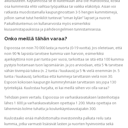
aikuisuuteen. Käytännössä se ei kuitenkaan aina ole mahdollista, koska
osa kummeista ehtii vaihtaa työpaikkaa tai vaikka eläköityä. Asian voi
ratkaista muodostamalla kaupunginosittain 3-5 hengen kummitiimejä,
jolloin samat tutut henkilöt tuntevat ”oman kylän” lapset ja nuoret.
Paikallistuntemus on kullanarvoista myös esimerkiksi
kiusaamistapauksissa ja päihdeongelmien tunnistamisessa.
Onko meillä tähän varaa?
Espoossa on noin 70 000 lasta ja nuorta (0-19 vuotta). Jos oletetaan, että
noin 90 % lapsista tarvitsee kummia vain harvoin, esimerkiksi
ajankäyttönä noin pari tuntia per vuosi, tarkoittaa se sitä että 100 kummia
pystyisi hoitamaan tuon lapsimäärän. Ja jos arvioidaan, että 5 % tarvitsee
vähän tiivimpää tukea (n. 2 tuntia / kuukausi) ja 5 % vielä enemmän (n. 5
tuntia / kuukausi), tarkoittaa että kummeja tarvittaisiin vielä noin 30.
Espoon kokoisen kaupungin kummiryhmään tarvittaisiin siis jopa 130
työntekijää. Kuulostaa hurjalta, ei kai meillä siihen voi olla varaa?
Tehdään pieni vertailu. Espoossa on varhaiskasvatuksen lastenhoitajia
lähes 1 600 ja varhaiskasvatuksen opettajia 1 200. Muita opettajia on
lähemmäs kolme tuhatta ja koulunkäyntiavustajiakin 300.
Kuulostaako enää mahdottomalta investoinnilta palkata reilu sata
kummia, jotka varmasti lisäisivät lasten ja nuorten hyvinvointia sekä