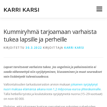
Siirry
sisältöön
KARRI KARSI
Valikko
ETUSIVU
ARTIKKELIT
KUKA ON KARRI?
Kummiryhmä tarjoamaan varhaista
tukea lapsille ja perheille
TEEMAT KUNTAVAALEISSA
KOKEMUKSIA
KIRJOITETTU
30.3.2022
KIRJOITTAJA
KARRI KARSI
BRIEFLY IN ENGLISH
Lapset tarvitsevat varhaista tukea. Jos ongelmia ja pahoinvointia ei
saada vähennettyä niin syrjäytyminen, kiusaaminen ja muut seuraukset
vain lisääntyvät tulevaisuudessa.
Valtiontalouden tarkastusviraston arvion mukaan
jokainen syrjäytynyt
nuori maksaa elämänsä aikana noin 1,2 miljoonaa euroa yhteiskunnalle
.
Tällä hetkellä työstä ja koulutuksista syrjäytyneitä nuoria (15–29-vuotiaat)
on noin 60 000.
Ehdotan, että jokaiseen kuntaan perustetaan nykyisten palveluiden