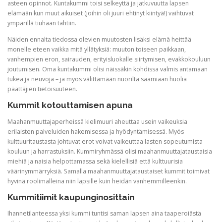
asteen opinnot. Kuntakummi toisi selkeyttä ja jatkuvuutta lapsen
elämään kun muut aikuiset (joihin oli juuri ehtinyt kiintyä!) vaihtuvat
ympärillä tiuhaan tahtiin.
Näiden ennalta tiedossa olevien muutosten lisäksi elämä heittää
monelle eteen vaikka mitä yllätyksiä: muuton toiseen paikkaan,
vanhempien eron, sairauden, erityisluokalle siirtymisen, evakkokouluun
joutumisen. Oma kuntakummi olisi näissäkin kohdissa valmis antamaan
tukea ja neuvoja – ja myös välittämään nuorilta saamiaan huolia
päättäjien tietoisuuteen.
Kummit kotouttamisen apuna
Maahanmuuttajaperheissä kielimuuri aheuttaa usein vaikeuksia
erilaisten palveluiden hakemisessa ja hyödyntämisessä. Myös
kulttuuritaustasta johtuvat erot voivat vaikeuttaa lasten sopeutumista
kouluun ja harrastuksiin. Kummiryhmässä olisi maahanmuuttajataustaisia
miehiä ja naisia helpottamassa sekä kielellisiä että kulttuurisia
väärinymmärryksiä. Samalla maahanmuuttajataustaiset kummit toimivat
hyvinä roolimalleina niin lapsille kuin heidän vanhemmilleenkin.
Kummitiimit kaupunginosittain
Ihannetilanteessa yksi kummi tuntisi saman lapsen aina taaperoiästä