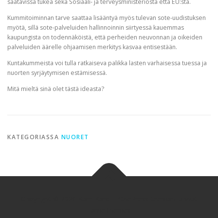
saatavissa tukea sekä Sosiaali- ja terveysministeriöstä että EU:sta.
Kummitoiminnan tarve saattaa lisääntyä myös tulevan sote-uudistuksen
myötä, sillä sote-palveluiden hallinnoinnin siirtyessä kauemmas
kaupungista on todennäköistä, että perheiden neuvonnan ja oikeiden
palveluiden äärelle ohjaamisen merkitys kasvaa entisestään.
Kuntakummeista voi tulla ratkaiseva palikka lasten varhaisessa tuessa ja
nuorten syrjäytymisen estämisessä.
Mitä mieltä sinä olet tästä ideasta?
KATEGORIASSA
NUORET
Copyright © 2026 Karri Karsi
–
OnePress
teeman luonut
FameThemes