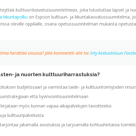
kiteyttää
kulttuurikasvatussuunnitelmaan
, joka tutustuttaa lapset ja n
a liikuntapolku
on Espoon kulttuuri- ja liikuntakasvatussuunnitelma, jo
rissä oleville oppilaille, osana opetussuunnitelman mukaista opetusta
elma herättää sinussa? Jätä kommentti alle tai
liity keskusteluun Face
asten- ja nuorten kulttuuriharrastuksia?
hoituksen budjetissaan ja varmistaa taide- ja kulttuuritoimijoiden resur
tuuristrategiaan että hyvinvointisuunnitelmaan
 kirjataan myös kunnan vapaa-aikapalvelujen tavoitteeksi
uja kulttuuripalveluista
itarjontaa jakamalla avustuksia ja tarjoamalla kohtuuhintaisia toimitil