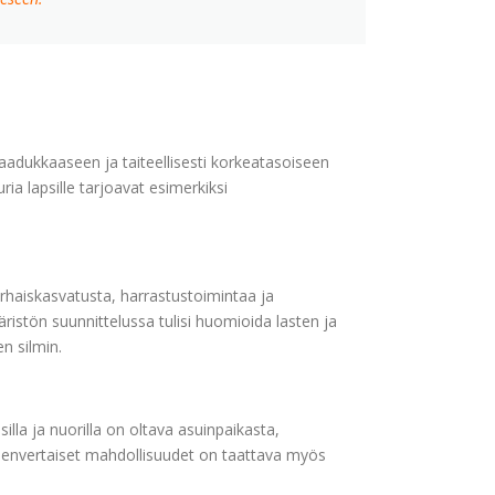
 laadukkaaseen ja taiteellisesti korkeatasoiseen
ia lapsille tarjoavat esimerkiksi
rhaiskasvatusta, harrastustoimintaa ja
istön suunnittelussa tulisi huomioida lasten ja
n silmin.
lla ja nuorilla on oltava asuinpaikasta,
hdenvertaiset mahdollisuudet on taattava myös