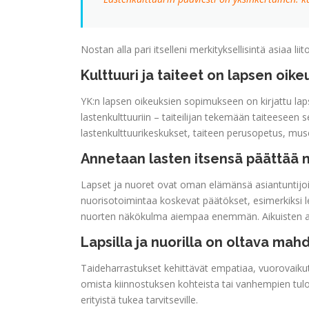
Nostan alla pari itselleni merkityksellisintä asiaa lii
Kulttuuri ja taiteet on lapsen oike
YK:n lapsen oikeuksien sopimukseen on kirjattu lapse
lastenkulttuuriin – taiteilijan tekemään taiteeseen 
lastenkulttuurikeskukset, taiteen perusopetus, museot
Annetaan lasten itsensä päättää 
Lapset ja nuoret ovat oman elämänsä asiantuntijoit
nuorisotoimintaa koskevat päätökset, esimerkiksi l
nuorten näkökulma aiempaa enemmän. Aikuisten aikui
Lapsilla ja nuorilla on oltava ma
Taideharrastukset kehittävät empatiaa, vuorovaikutus
omista kiinnostuksen kohteista tai vanhempien tulo
erityistä tukea tarvitseville.