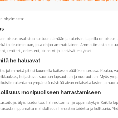
ton ohjelmasta:
us
n oikeus osallistua kulttuurielämään ja taiteisiin. Lapsilla on oikeus
sekä taidetoimintaan, jota ohjaa ammattilainen. Ammattimaista kulttuur
, teatterit, orkesterit, kirjastot ja kiertävät esitykset.
mitä he haluavat
a, joten heitä pitäisi kuunnella kaikessa päätöksenteossa. Koulua, va
eikkaukset, heijastuvat suoraan lapsuuteen ja nuoruuteen. Myös ympär
sille rakentama ympäristö näyttää aivan erilaiselta lasten ja nuorte
hdollisuus monipuoliseen harrastamiseen
taitoja, älyä, itsetuntoa, hahmottamis- ja oppimiskykyä. Kaikilla lapsi
tasosta riippumatta mahdollisuus harrastaa taidetta ja kulttuuria. Y