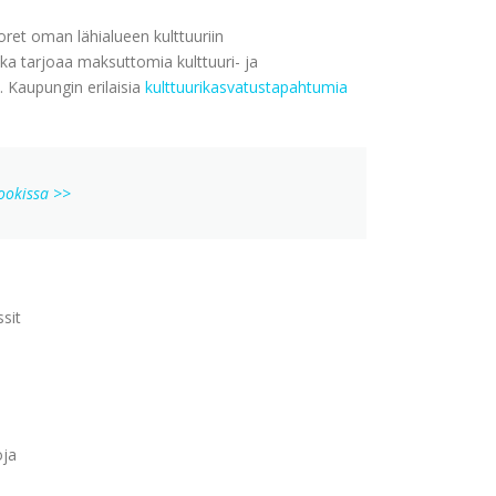
uoret oman lähialueen kulttuuriin
ka tarjoaa maksuttomia kulttuuri- ja
. Kaupungin erilaisia
kulttuurikasvatustapahtumia
bookissa >>
ssit
oja