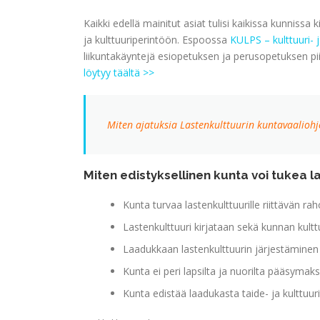
Kaikki edellä mainitut asiat tulisi kaikissa kunnissa 
ja kulttuuriperintöön. Espoossa
KULPS – kulttuuri- j
liikuntakäyntejä esiopetuksen ja perusopetuksen pii
löytyy täältä >>
Miten ajatuksia Lastenkulttuurin kuntavaaliohj
Miten edistyksellinen kunta voi tukea l
Kunta turvaa lastenkulttuurille riittävän ra
Lastenkulttuuri kirjataan sekä kunnan kult
Laadukkaan lastenkulttuurin järjestäminen
Kunta ei peri lapsilta ja nuorilta pääsymaks
Kunta edistää laadukasta taide- ja kulttuur