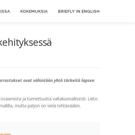
ISSA
KOKEMUKSIA
BRIEFLY IN ENGLISH
 kehityksessä
harrastukset ovat vähintään yhtä tärkeitä lapsen
osaamista ja tunnettuutta valtakunnallisesti. Liitto
llilla, mutta paljon on vielä tehtävääkin.
eeseen.