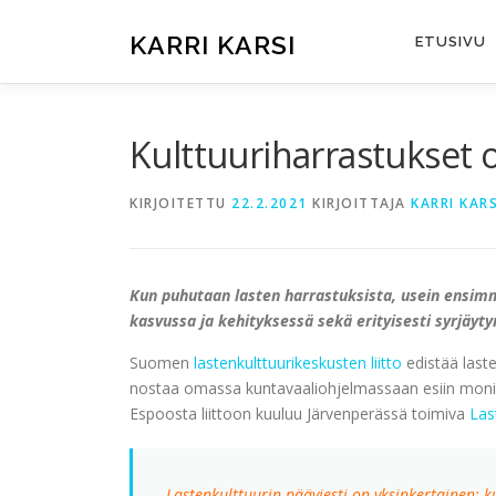
Siirry
sisältöön
KARRI KARSI
ETUSIVU
Kulttuuriharrastukset o
KIRJOITETTU
22.2.2021
KIRJOITTAJA
KARRI KARS
Kun puhutaan lasten harrastuksista, usein ensimmä
kasvussa ja kehityksessä sekä erityisesti syrjäy
Suomen
lastenkulttuurikeskusten liitto
edistää laste
nostaa omassa kuntavaaliohjelmassaan esiin monia tä
Espoosta liittoon kuuluu Järvenperässä toimiva
Las
Lastenkulttuurin pääviesti on yksinkertainen:
k