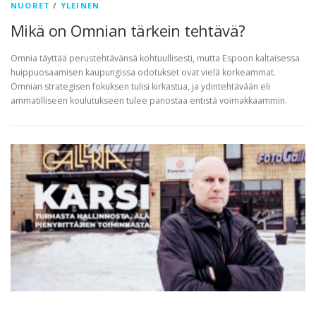
NUORET
/
YLEINEN
Mikä on Omnian tärkein tehtävä?
Omnia täyttää perustehtävänsä kohtuullisesti, mutta Espoon kaltaisessa
huippuosaamisen kaupungissa odotukset ovat vielä korkeammat.
Omnian strategisen fokuksen tulisi kirkastua, ja ydintehtävään eli
ammatilliseen koulutukseen tulee panostaa entistä voimakkaammin.